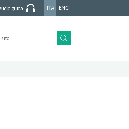
ITA
ENG
Audio guida
Cerca
nel
sito