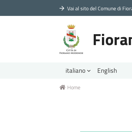
Vai al sito del Comune di Fio
Fiora
Sezioni
italiano
English
Tu
Home
sei
qui: