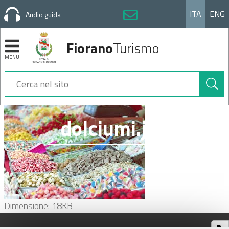
ITA
ENG
Audio guida
Fiorano
Turismo
MENU
Cerca
nel
sito
Sezioni
dolciumi.jpg
Clicca
Dimensione: 18KB
per