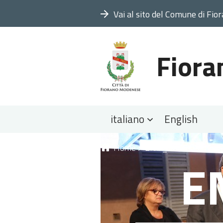
Vai al sito del Comune di Fio
Fiora
Sezioni
italiano
English
Tu
Home
>
ENR_9948.JPG
E
sei
qui: