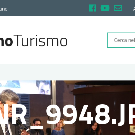
rano
no
Turismo
NR_9948.J