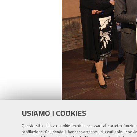
Clicca
Dimensione: 2233KB
USIAMO I COOKIES
per
vedere
Questo sito utilizza cookie tecnici necessari al corretto funzio
l'immagine
profilazione. Chiudendo il banner verranno utilizzati solo i cook