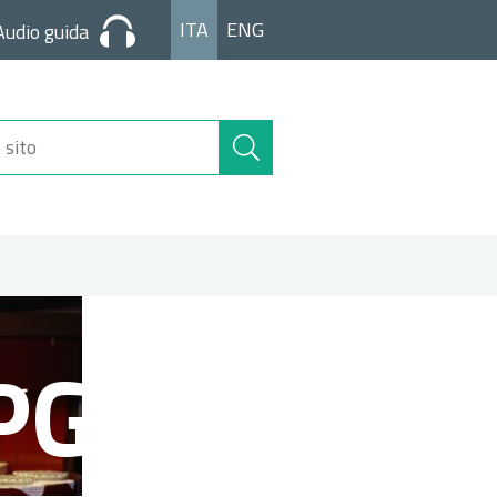
ITA
ENG
Audio guida
Cerca
nel
sito
PG