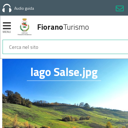
Audio guida
Fiorano
Turismo
MENU
Sezioni
lago Salse.jpg