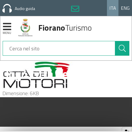
ITA
ENG
Audio guida
Fiorano
Turismo
MENU
Cerca
nel
sito
Sezioni
logo città dei motori.jpg
Clicca
Dimensione: 6KB
per
vedere
l'immagine
alle