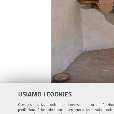
USIAMO I COOKIES
Clicca
Dimensione: 714KB
Questo sito utilizza cookie tecnici necessari al corretto funzio
profilazione. Chiudendo il banner verranno utilizzati solo i cook
per