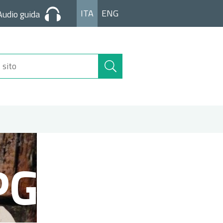
ITA
ENG
Audio guida
Cerca
nel
sito
PG