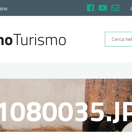
rano
no
Turismo
1080035.J