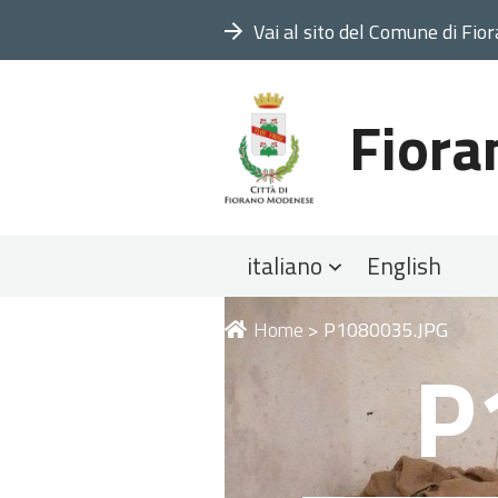
Vai al sito del Comune di Fio
Fiora
Sezioni
italiano
English
Tu
Home
>
P1080035.JPG
P
sei
qui: