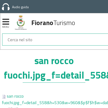
Audio guida
Fiorano
Turismo
MENU
Sezioni
san rocco
fuochi.jpg_f=detail_
san rocco
fuochi.jpg_f=detail_558&h=530&w=960&$p$f$h$w=da