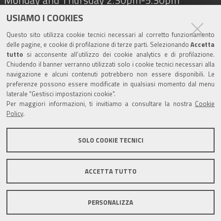
Monday and Thursday 2.30pm-5.30pm
USIAMO I COOKIES
Questo sito utilizza cookie tecnici necessari al corretto funzionamento
Follow us on
delle pagine, e cookie di profilazione di terze parti. Selezionando
Accetta
tutto
si acconsente all’utilizzo dei cookie analytics e di profilazione.
Chiudendo il banner verranno utilizzati solo i cookie tecnici necessari alla
Tourism
navigazione e alcuni contenuti potrebbero non essere disponibili. Le
preferenze possono essere modificate in qualsiasi momento dal menu
laterale "Gestisci impostazioni cookie".
Salse di Nirano Nature Reserve
Per maggiori informazioni, ti invitiamo a consultare la nostra
Cookie
Policy
.
Spezzano Castle
SOLO COOKIE TECNICI
Comune di Fiorano Modenese, Piazza Ciro Menotti, 1 -
ACCETTA TUTTO
41042 Fiorano Modenese (Mo) C.F. 84001590367 - P.IVA
00299940361 - PEC:
comunefiorano@cert.fiorano.it
PERSONALIZZA
Privacy e Cookie Policy