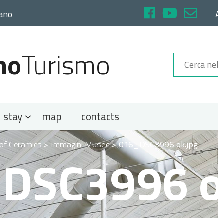
rano
no
Turismo
 stay
map
contacts
f Ceramics
>
Immagini Museo
>
016_DSC3996 ok.jpg
DSC3996 o