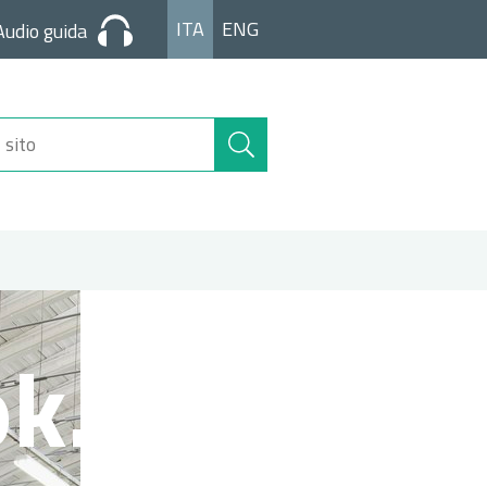
ITA
ENG
Audio guida
Cerca
nel
sito
k.jpg