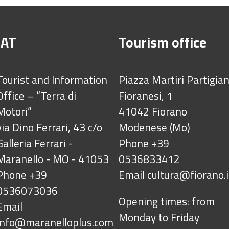
IAT
Tourism office
Tourist and Information
Piazza Martiri Partigian
Office – “Terra di
Fioranesi, 1
Motori”
41042 Fiorano
via Dino Ferrari, 43 c/o
Modenese (Mo)
Galleria Ferrari -
Phone +39
Maranello - MO - 41053
0536833412
Phone +39
Email
cultura@fiorano.i
0536073036
Opening times: from
Email
Monday to Friday
info@maranelloplus.com