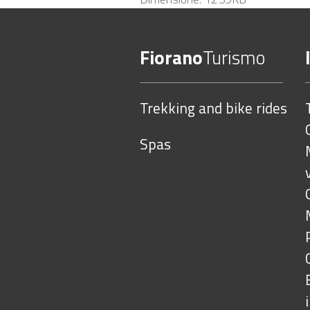
per
vedere
Fiorano
Turismo
l'immagine
alle
dimensioni
Trekking and bike rides
originali…
Spas