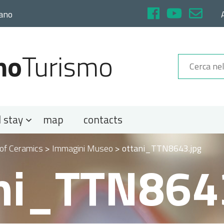
rano
no
Turismo
 stay
map
contacts
f Ceramics
>
Immagini Museo
>
ottani_TTN8643.jpg
ni_TTN864