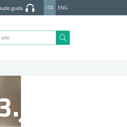
ITA
ENG
Audio guida
Cerca
nel
sito
3.jpg