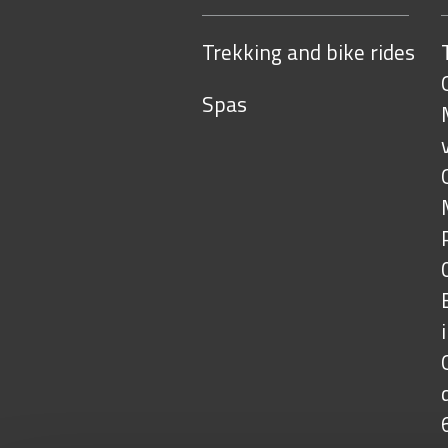
alle
dimensioni
Trekking and bike rides
originali…
Spas