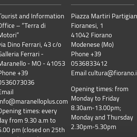
Tourist and Information
Piazza Martiri Partigian
Office – “Terra di
Fioranesi, 1
Motori”
41042 Fiorano
via Dino Ferrari, 43 c/o
Modenese (Mo)
Galleria Ferrari -
Phone +39
Maranello - MO - 41053
0536833412
Phone +39
Email
cultura@fiorano.i
0536073036
Opening times: from
Email
Monday to Friday
info@maranelloplus.com
8.30am-13.00pm;
Opening times: every
Monday and Thursday
day from 9.30 a.m to
2.30pm-5.30pm
6.00 pm (closed on 25th