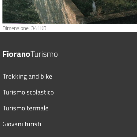
Clicca
Dimensione: 341KB
per
vedere
Fiorano
Turismo
l'immagine
alle
dimensioni
Trekking and bike
originali…
Turismo scolastico
Turismo termale
Giovani turisti