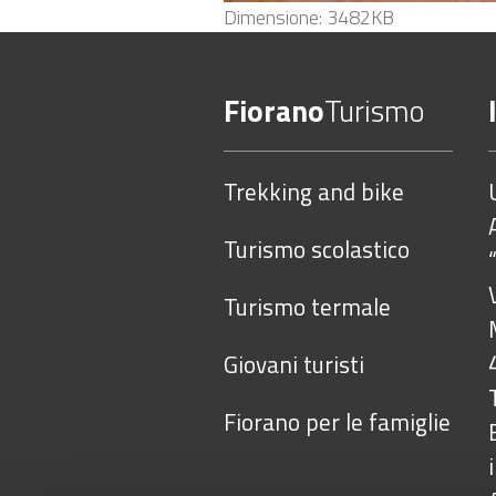
Clicca
Dimensione: 3482KB
per
vedere
Fiorano
Turismo
l'immagine
alle
dimensioni
Trekking and bike
originali…
Turismo scolastico
Turismo termale
Giovani turisti
Fiorano per le famiglie