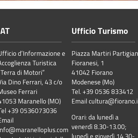
IAT
Ufficio Turismo
Ufficio d’Informazione e
Piazza Martiri Partigian
Accoglienza Turistica
Fioranesi, 1
“Terra di Motori”
41042 Fiorano
Via Dino Ferrari, 43 c/o
Modenese (Mo)
Museo Ferrari
Tel. +39 0536 833412
41053 Maranello (MO)
Email
cultura@fiorano.i
Tel +39 0536073036
Orari: da lunedì a
Email
venerdì 8.30-13.00;
info@maranelloplus.com
lunedì e giovedì 14.30-