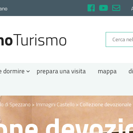
rano
no
Turismo
e dormire
prepara una visita
mappa
d
lo di Spezzano
>
Immagini Castello
>
Collezione devozionale 
one devozi