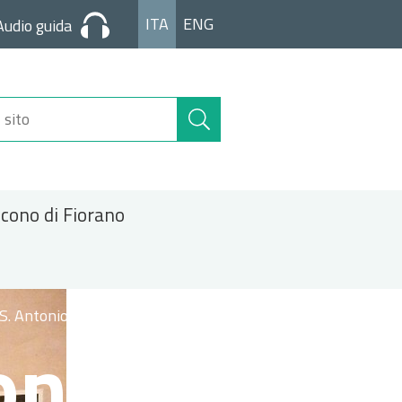
ITA
ENG
Audio guida
Cerca
nel
sito
icono di Fiorano
S. Antonio
onale S.