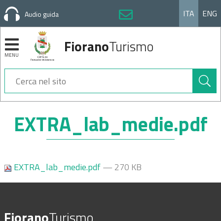
ITA
ENG
Audio guida
Fiorano
Turismo
MENU
Cerca
nel
sito
Sezioni
EXTRA_lab_medie.pdf
EXTRA_lab_medie.pdf
— 270 KB
Fiorano
Turismo