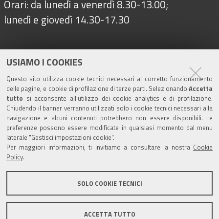
Orari: da lunedì a venerdì 8.30-13.00;
lunedì e giovedì 14.30-17.30
Seguici su
USIAMO I COOKIES
Questo sito utilizza cookie tecnici necessari al corretto funzionamento
delle pagine, e cookie di profilazione di terze parti. Selezionando
Accetta
Turismo
tutto
si acconsente all’utilizzo dei cookie analytics e di profilazione.
Chiudendo il banner verranno utilizzati solo i cookie tecnici necessari alla
navigazione e alcuni contenuti potrebbero non essere disponibili. Le
Riserva di Nirano
preferenze possono essere modificate in qualsiasi momento dal menu
laterale "Gestisci impostazioni cookie".
Per maggiori informazioni, ti invitiamo a consultare la nostra
Cookie
Castello di Spezzano
Policy
.
Iscriviti alla nostra newsletter
SOLO COOKIE TECNICI
Comune di Fiorano Modenese, Piazza Ciro Menotti, 1 -
ACCETTA TUTTO