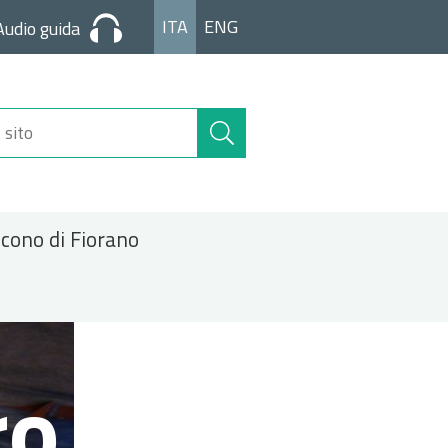
ITA
ENG
Audio guida
Cerca
nel
sito
icono di Fiorano
ro.JPG