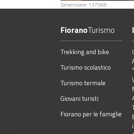
Clicca
Dimensione: 1375KB
per
vedere
Fiorano
Turismo
l'immagine
alle
dimensioni
Trekking and bike
originali…
Turismo scolastico
Turismo termale
Giovani turisti
Fiorano per le famiglie