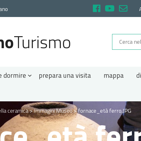
rano
no
Turismo
e dormire
prepara una visita
mappa
d
lla ceramica
>
Immagini Museo
>
fornace_età ferro.JPG
ce_età fer