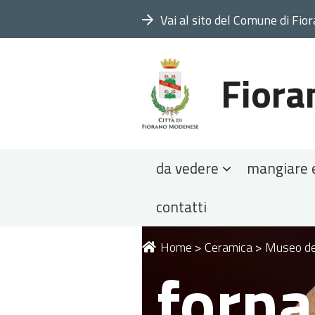
Vai al sito del Comune di Fio
Fiora
Sezioni
da vedere
mangiare 
contatti
Tu
Home
>
Ceramica
>
Museo de
forna
sei
qui: