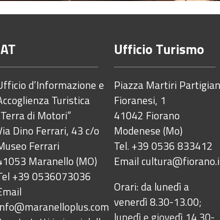
IAT
Ufficio Turismo
Ufficio d’Informazione e
Piazza Martiri Partigian
Accoglienza Turistica
Fioranesi, 1
“Terra di Motori”
41042 Fiorano
Via Dino Ferrari, 43 c/o
Modenese (Mo)
Museo Ferrari
Tel. +39 0536 833412
41053 Maranello (MO)
Email
cultura@fiorano.i
Tel +39 0536073036
Orari: da lunedì a
Email
venerdì 8.30-13.00;
info@maranelloplus.com
lunedì e giovedì 14.30-