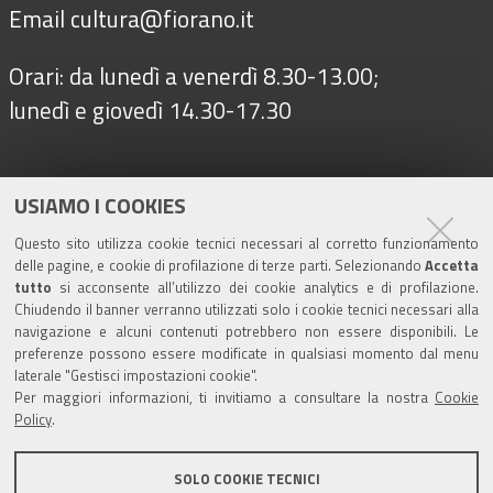
Email
cultura@fiorano.it
Orari: da lunedì a venerdì 8.30-13.00;
lunedì e giovedì 14.30-17.30
Seguici su
USIAMO I COOKIES
Questo sito utilizza cookie tecnici necessari al corretto funzionamento
delle pagine, e cookie di profilazione di terze parti. Selezionando
Accetta
Turismo
tutto
si acconsente all’utilizzo dei cookie analytics e di profilazione.
Chiudendo il banner verranno utilizzati solo i cookie tecnici necessari alla
navigazione e alcuni contenuti potrebbero non essere disponibili. Le
Riserva di Nirano
preferenze possono essere modificate in qualsiasi momento dal menu
laterale "Gestisci impostazioni cookie".
Per maggiori informazioni, ti invitiamo a consultare la nostra
Cookie
Castello di Spezzano
Policy
.
Iscriviti alla nostra newsletter
SOLO COOKIE TECNICI