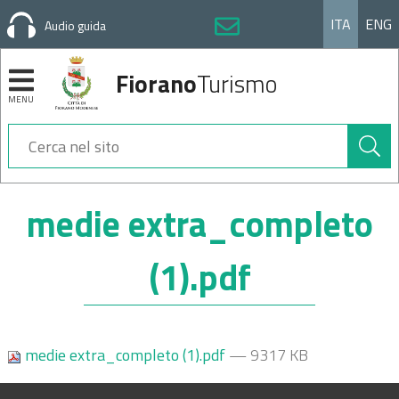
ITA
ENG
Audio guida
Fiorano
Turismo
MENU
Cerca
nel
sito
Sezioni
medie extra_completo
(1).pdf
medie extra_completo (1).pdf
— 9317 KB