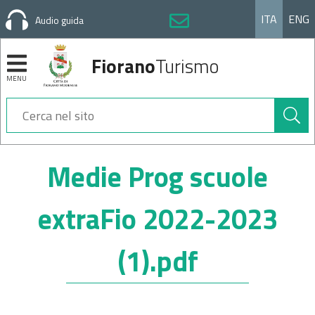
ITA
ENG
Audio guida
Fiorano
Turismo
MENU
Cerca
nel
sito
Sezioni
Medie Prog scuole
extraFio 2022-2023
(1).pdf