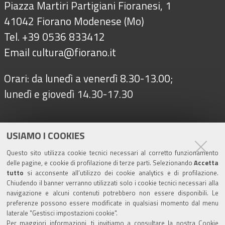
Piazza Martiri Partigiani Fioranesi, 1
41042 Fiorano Modenese (Mo)
Tel. +39 0536 833412
Email
cultura@fiorano.it
Orari: da lunedì a venerdì 8.30-13.00;
lunedì e giovedì 14.30-17.30
Seguici su
USIAMO I COOKIES
Questo sito utilizza cookie tecnici necessari al corretto funzionamento
delle pagine, e cookie di profilazione di terze parti. Selezionando
Accetta
Turismo
tutto
si acconsente all’utilizzo dei cookie analytics e di profilazione.
Chiudendo il banner verranno utilizzati solo i cookie tecnici necessari alla
navigazione e alcuni contenuti potrebbero non essere disponibili. Le
Riserva di Nirano
preferenze possono essere modificate in qualsiasi momento dal menu
laterale "Gestisci impostazioni cookie".
Per maggiori informazioni, ti invitiamo a consultare la nostra
Cookie