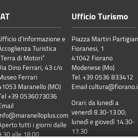
IAT
Ufficio Turismo
Ufficio d’Informazione e
Piazza Martiri Partigian
Accoglienza Turistica
Fioranesi, 1
“Terra di Motori”
41042 Fiorano
Via Dino Ferrari, 43 c/o
Modenese (Mo)
Museo Ferrari
Tel. +39 0536 833412
41053 Maranello (MO)
Email
cultura@fiorano.i
Tel +39 0536073036
Orari: da lunedì a
Email
venerdì 8.30-13.00;
info@maranelloplus.com
lunedì e giovedì 14.30-
Aperto tutti i giorni dalle
17.30
9.30 alle 18.00