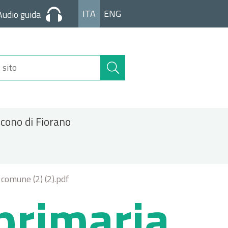
ITA
ENG
Audio guida
Cerca
nel
sito
icono di Fiorano
comune (2) (2).pdf
 primaria