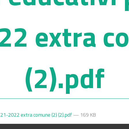
2 extra c
(2).pdf
021-2022 extra comune (2) (2).pdf
— 169 KB