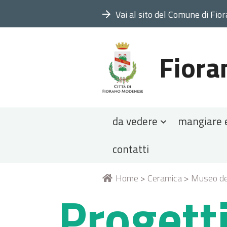
Vai al sito del Comune di Fio
Fiora
Sezioni
da vedere
mangiare 
contatti
Tu
Home
>
Ceramica
>
Museo de
Progetti
sei
qui: