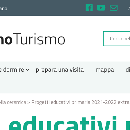
rano
no
Turismo
e dormire
prepara una visita
mappa
d
lla ceramica
>
Progetti educativi primaria 2021-2022 extra 
 educativi