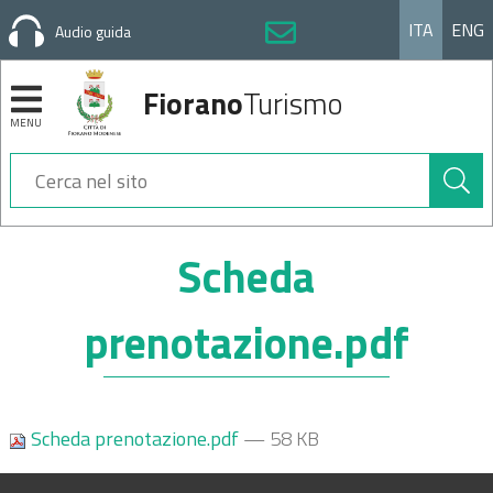
ITA
ENG
Audio guida
Fiorano
Turismo
MENU
Cerca
nel
sito
Sezioni
Scheda
prenotazione.pdf
Scheda prenotazione.pdf
— 58 KB