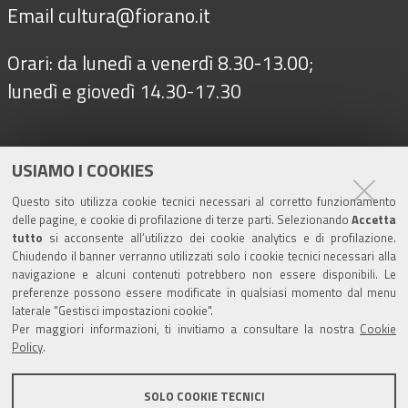
Email
cultura@fiorano.it
Orari: da lunedì a venerdì 8.30-13.00;
lunedì e giovedì 14.30-17.30
Seguici su
USIAMO I COOKIES
Questo sito utilizza cookie tecnici necessari al corretto funzionamento
delle pagine, e cookie di profilazione di terze parti. Selezionando
Accetta
Turismo
tutto
si acconsente all’utilizzo dei cookie analytics e di profilazione.
Chiudendo il banner verranno utilizzati solo i cookie tecnici necessari alla
navigazione e alcuni contenuti potrebbero non essere disponibili. Le
Riserva di Nirano
preferenze possono essere modificate in qualsiasi momento dal menu
laterale "Gestisci impostazioni cookie".
Per maggiori informazioni, ti invitiamo a consultare la nostra
Cookie
Castello di Spezzano
Policy
.
Iscriviti alla nostra newsletter
SOLO COOKIE TECNICI