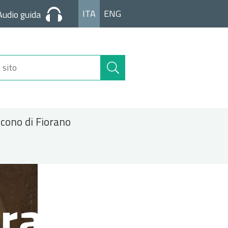
ITA
ENG
Audio guida
Cerca
nel
sito
icono di Fiorano
ra.jpg