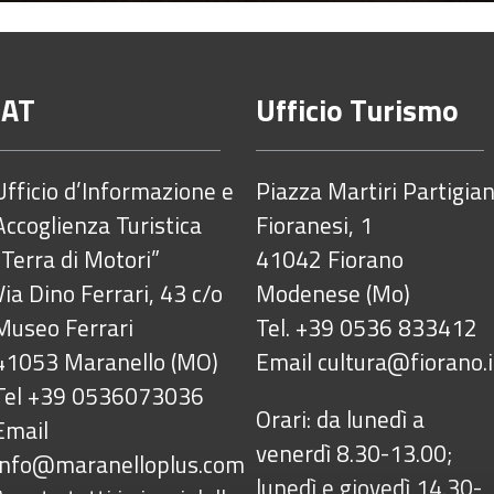
IAT
Ufficio Turismo
Ufficio d’Informazione e
Piazza Martiri Partigian
Accoglienza Turistica
Fioranesi, 1
“Terra di Motori”
41042 Fiorano
Via Dino Ferrari, 43 c/o
Modenese (Mo)
Museo Ferrari
Tel. +39 0536 833412
41053 Maranello (MO)
Email
cultura@fiorano.i
Tel +39 0536073036
Orari: da lunedì a
Email
venerdì 8.30-13.00;
info@maranelloplus.com
lunedì e giovedì 14.30-