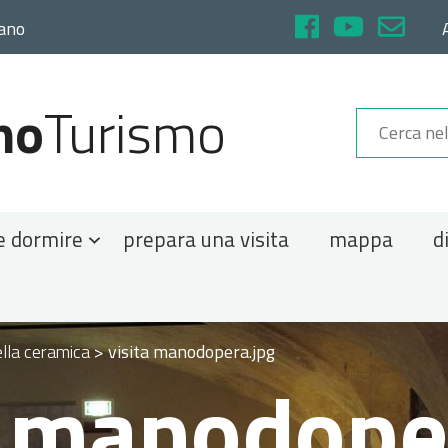
rano
no
Turismo
e dormire
prepara una visita
mappa
d
lla ceramica
>
visita manodopera.jpg
a manodope