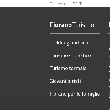
Clicca
Dimensione: 56KB
per
vedere
Fiorano
Turismo
l'immagine
alle
dimensioni
Trekking and bike
originali…
Turismo scolastico
Turismo termale
Giovani turisti
Fiorano per le famiglie