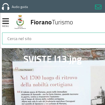
Audio guida
Fiorano
Turismo
MENU
Sezioni
SVISTE l13.jpg