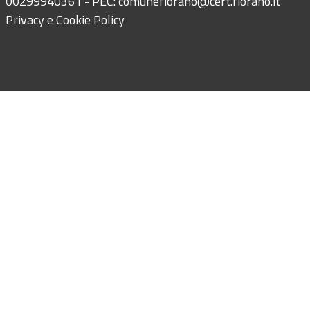
00299940361 - PEC:
comunefiorano@cert.fiorano.it
Privacy e Cookie Policy