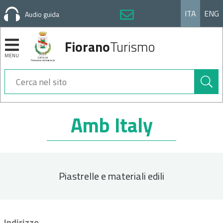
ITA
ENG
Audio guida
Fiorano
Turismo
MENU
Cerca
nel
sito
Sezioni
Amb Italy
Piastrelle e materiali edili
Indirizzo