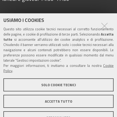
Seguici su
USIAMO I COOKIES
Questo sito utilizza cookie tecnici necessari al corretto funzionamento
delle pagine, e cookie di profilazione di terze parti. Selezionando
Accetta
Turismo
tutto
si acconsente all’utilizzo dei cookie analytics e di profilazione.
Chiudendo il banner verranno utilizzati solo i cookie tecnici necessari alla
navigazione e alcuni contenuti potrebbero non essere disponibili. Le
Riserva di Nirano
preferenze possono essere modificate in qualsiasi momento dal menu
laterale "Gestisci impostazioni cookie".
Per maggiori informazioni, ti invitiamo a consultare la nostra
Cookie
Castello di Spezzano
Policy
.
Iscriviti alla nostra newsletter
SOLO COOKIE TECNICI
Comune di Fiorano Modenese, Piazza Ciro Menotti, 1 -
ACCETTA TUTTO
41042 Fiorano Modenese (Mo) C.F. 84001590367 - P.IVA
00299940361 - PEC:
comunefiorano@cert.fiorano.it