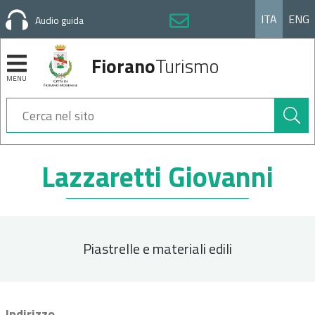
ITA
ENG
Audio guida
Fiorano
Turismo
MENU
Cerca
nel
sito
Sezioni
Lazzaretti Giovanni
Piastrelle e materiali edili
Indirizzo