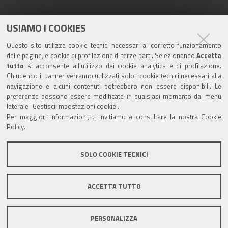
Seguici su
USIAMO I COOKIES
Questo sito utilizza cookie tecnici necessari al corretto funzionamento
delle pagine, e cookie di profilazione di terze parti. Selezionando
Accetta
Turismo
tutto
si acconsente all’utilizzo dei cookie analytics e di profilazione.
Chiudendo il banner verranno utilizzati solo i cookie tecnici necessari alla
navigazione e alcuni contenuti potrebbero non essere disponibili. Le
Riserva di Nirano
preferenze possono essere modificate in qualsiasi momento dal menu
laterale "Gestisci impostazioni cookie".
Per maggiori informazioni, ti invitiamo a consultare la nostra
Cookie
Castello di Spezzano
Policy
.
Iscriviti alla nostra newsletter
SOLO COOKIE TECNICI
Comune di Fiorano Modenese, Piazza Ciro Menotti, 1 -
ACCETTA TUTTO
41042 Fiorano Modenese (Mo) C.F. 84001590367 - P.IVA
00299940361 - PEC:
comunefiorano@cert.fiorano.it
PERSONALIZZA
Privacy e Cookie Policy