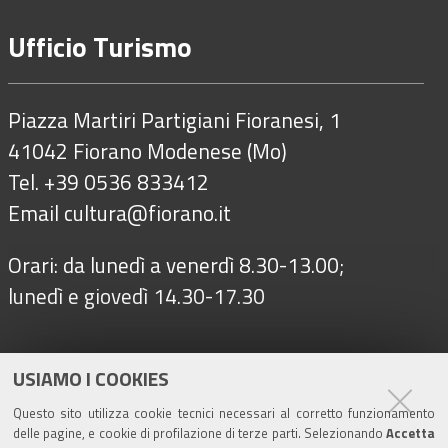
Ufficio Turismo
Piazza Martiri Partigiani Fioranesi, 1
41042 Fiorano Modenese (Mo)
Tel. +39 0536 833412
Email
cultura@fiorano.it
Orari: da lunedì a venerdì 8.30-13.00;
lunedì e giovedì 14.30-17.30
Seguici su
USIAMO I COOKIES
Questo sito utilizza cookie tecnici necessari al corretto funzionamento
delle pagine, e cookie di profilazione di terze parti. Selezionando
Accetta