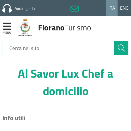
ITA
ENG
Audio guida
Fiorano
Turismo
MENU
Cerca
nel
sito
Sezioni
Al Savor Lux Chef a
domicilio
Info utili