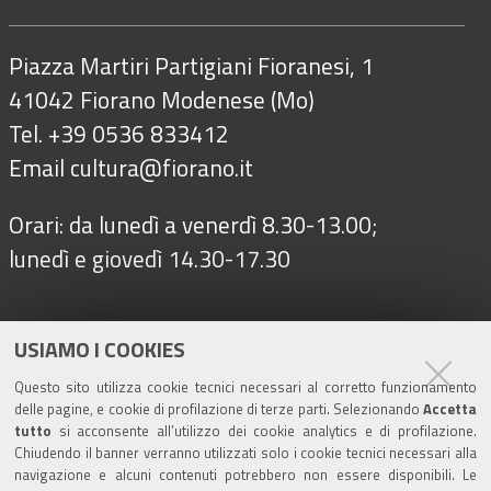
Piazza Martiri Partigiani Fioranesi, 1
41042 Fiorano Modenese (Mo)
Tel. +39 0536 833412
Email
cultura@fiorano.it
Orari: da lunedì a venerdì 8.30-13.00;
lunedì e giovedì 14.30-17.30
Seguici su
USIAMO I COOKIES
Questo sito utilizza cookie tecnici necessari al corretto funzionamento
delle pagine, e cookie di profilazione di terze parti. Selezionando
Accetta
Turismo
tutto
si acconsente all’utilizzo dei cookie analytics e di profilazione.
Chiudendo il banner verranno utilizzati solo i cookie tecnici necessari alla
navigazione e alcuni contenuti potrebbero non essere disponibili. Le
Riserva di Nirano