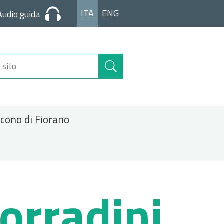
ITA
ENG
Audio guida
Cerca
nel
sito
icono di Fiorano
Corradini