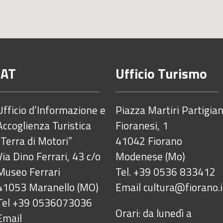
IAT
Ufficio Turismo
Ufficio d’Informazione e
Piazza Martiri Partigian
Accoglienza Turistica
Fioranesi, 1
“Terra di Motori”
41042 Fiorano
Via Dino Ferrari, 43 c/o
Modenese (Mo)
Museo Ferrari
Tel. +39 0536 833412
41053 Maranello (MO)
Email
cultura@fiorano.i
Tel +39 0536073036
Orari: da lunedì a
Email