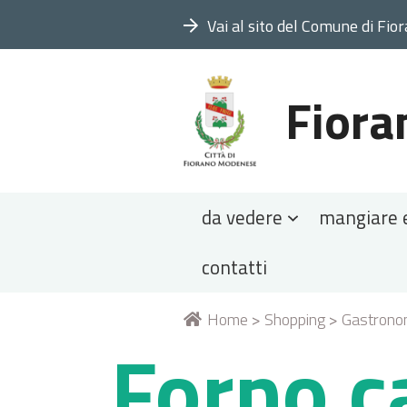
Vai al sito del Comune di Fio
Fiora
Sezioni
da vedere
mangiare 
contatti
Tu
Home
>
Shopping
>
Gastronom
Forno ca
sei
qui: