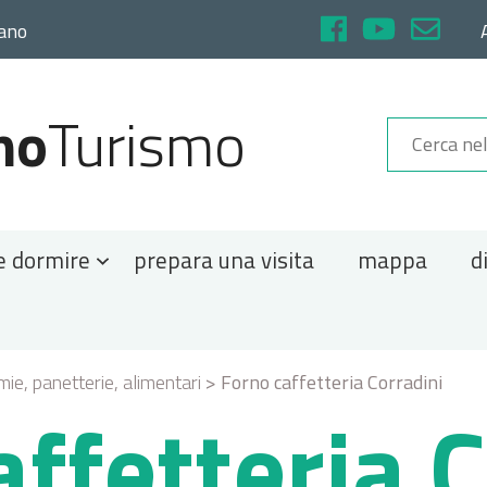
rano
no
Turismo
e dormire
prepara una visita
mappa
d
ie, panetterie, alimentari
>
Forno caffetteria Corradini
ffetteria 