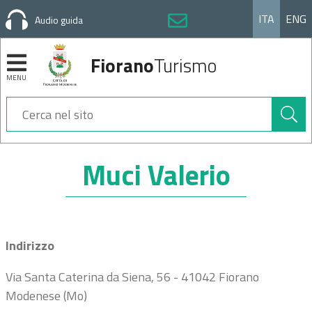
ITA
ENG
Audio guida
Fiorano
Turismo
MENU
Cerca
nel
sito
Sezioni
Muci Valerio
Indirizzo
Via Santa Caterina da Siena, 56 - 41042 Fiorano
Modenese (Mo)