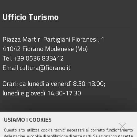
Ufficio Turismo
Piazza Martiri Partigiani Fioranesi, 1
41042 Fiorano Modenese (Mo)
Tel. +39 0536 833412
Email
cultura@fiorano.it
Orari: da lunedì a venerdì 8.30-13.00;
lunedì e giovedì 14.30-17.30
Seguici su
USIAMO I COOKIES
Questo sito utilizza cookie tecnici necessari al corretto funzionamento
delle pagine, e cookie di profilazione di terze parti. Selezionando
Accetta