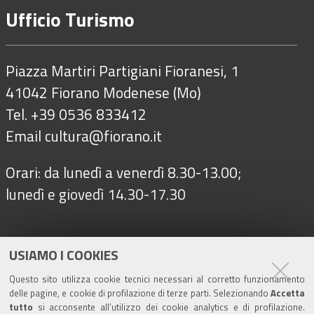
Ufficio Turismo
Piazza Martiri Partigiani Fioranesi, 1
41042 Fiorano Modenese (Mo)
Tel. +39 0536 833412
Email
cultura@fiorano.it
Orari: da lunedì a venerdì 8.30-13.00;
lunedì e giovedì 14.30-17.30
Seguici su
USIAMO I COOKIES
Questo sito utilizza cookie tecnici necessari al corretto funzionamento
delle pagine, e cookie di profilazione di terze parti. Selezionando
Accetta
Turismo
tutto
si acconsente all’utilizzo dei cookie analytics e di profilazione.