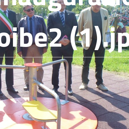
oibe2 (1).j