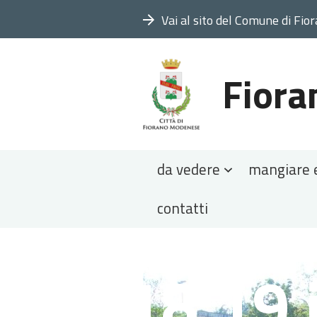
Vai al sito del Comune di Fio
Fiora
Sezioni
da vedere
mangiare 
contatti
Tu
Home
>
Natura
>
Parchi
>
20
2018 19 
sei
qui: