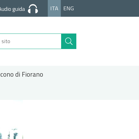
ITA
ENG
Audio guida
Cerca
nel
sito
icono di Fiorano
one Parco