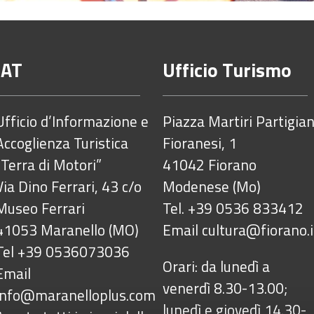
IAT
Ufficio Turismo
Ufficio d’Informazione e
Piazza Martiri Partigian
Accoglienza Turistica
Fioranesi, 1
“Terra di Motori”
41042 Fiorano
Via Dino Ferrari, 43 c/o
Modenese (Mo)
Museo Ferrari
Tel. +39 0536 833412
41053 Maranello (MO)
Email
cultura@fiorano.i
Tel +39 0536073036
Orari: da lunedì a
Email
venerdì 8.30-13.00;
info@maranelloplus.com
lunedì e giovedì 14.30-