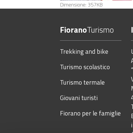
Clicca
Dimensione: 357KB
per
vedere
Fiorano
Turismo
l'immagine
alle
dimensioni
Trekking and bike
originali…
Turismo scolastico
Turismo termale
Giovani turisti
Fiorano per le famiglie