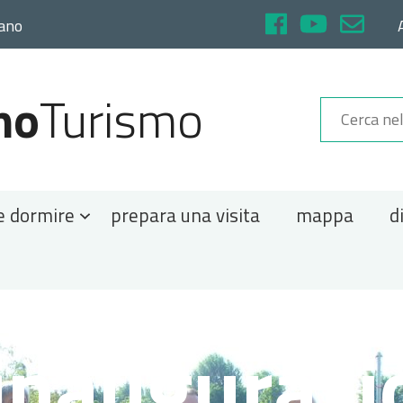
rano
no
Turismo
e dormire
prepara una visita
mappa
d
18 19 inaugurazione Parco Foibe2 (1).jpg
inaugurazi