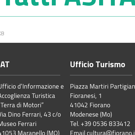
KB
IAT
Ufficio Turismo
Ufficio d’Informazione e
Piazza Martiri Partigian
Accoglienza Turistica
Fioranesi, 1
“Terra di Motori”
41042 Fiorano
Via Dino Ferrari, 43 c/o
Modenese (Mo)
Museo Ferrari
Tel. +39 0536 833412
41053 Maranello (MO)
Email
cultura@fiorano.i