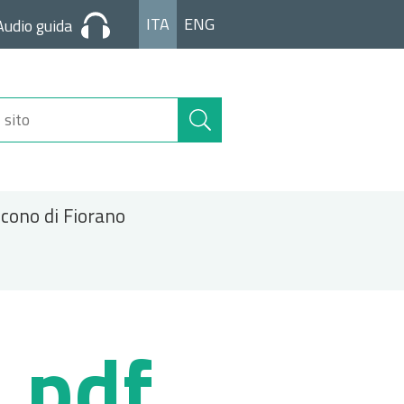
ITA
ENG
Audio guida
Cerca
nel
sito
icono di Fiorano
.pdf