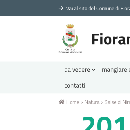
Vai al sito del Comune di Fio
Fiora
Sezioni
da vedere
mangiare 
contatti
Tu
Home
>
Natura
>
Salse di Ni
201
sei
qui: