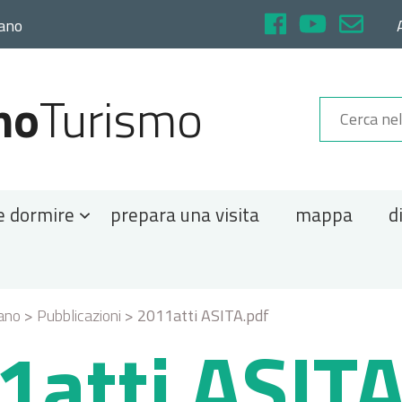
rano
no
Turismo
e dormire
prepara una visita
mappa
d
rano
>
Pubblicazioni
>
2011atti ASITA.pdf
1atti ASITA