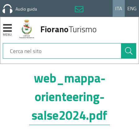
ITA
ENG
Audio guida
Fiorano
Turismo
MENU
Cerca
nel
sito
Sezioni
web_mappa-
orienteering-
salse2024.pdf