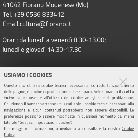
41042 Fiorano Modenese (Mo)
Tel. +39 0536 833412
Email
cultura@fiorano.it
Orari: da lunedì a venerdì 8.30-13.00;
lunedì e giovedì 14.30-17.30
Seguici su
USIAMO I COOKIES
Questo sito utilizza cookie tecnici necessari al corretto funzionamento
delle pagine, e cookie di profilazione di terze parti. Selezionando
Accetta
Turismo
tutto
si acconsente all’utilizzo dei cookie analytics e di profilazione.
Chiudendo il banner verranno utilizzati solo i cookie tecnici necessari alla
navigazione e alcuni contenuti potrebbero non essere disponibili. Le
Riserva di Nirano
preferenze possono essere modificate in qualsiasi momento dal menu
laterale "Gestisci impostazioni cookie".
Per maggiori informazioni, ti invitiamo a consultare la nostra
Cookie
Castello di Spezzano
Policy
.