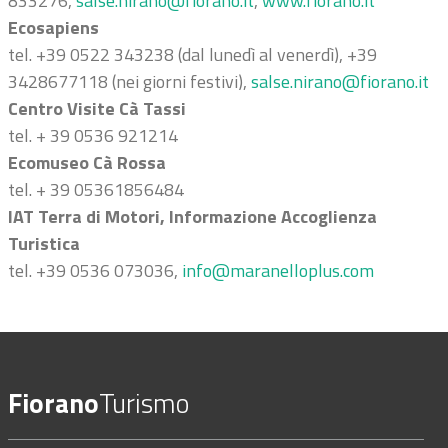
833276,
salse.nirano@fiorano.it
,
www.fiorano.it
Ecosapiens
tel. +39 0522 343238 (dal lunedì al venerdì), +39
3428677118 (nei giorni festivi),
salse.nirano@fiorano.it
Centro Visite Cà Tassi
tel. + 39 0536 921214
Ecomuseo Cà Rossa
tel. + 39 05361856484
IAT Terra di Motori, Informazione Accoglienza
Turistica
tel. +39 0536 073036,
info@maranelloplus.com
Fiorano
Turismo