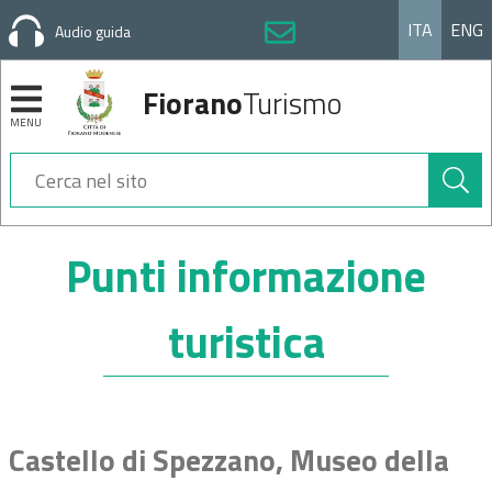
ITA
ENG
Audio guida
Fiorano
Turismo
MENU
Cerca
nel
sito
Sezioni
Punti informazione
turistica
Castello di Spezzano, Museo della