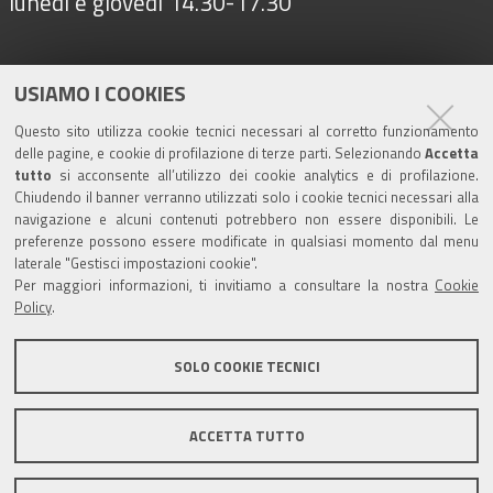
lunedì e giovedì 14.30-17.30
Seguici su
USIAMO I COOKIES
Questo sito utilizza cookie tecnici necessari al corretto funzionamento
delle pagine, e cookie di profilazione di terze parti. Selezionando
Accetta
Turismo
tutto
si acconsente all’utilizzo dei cookie analytics e di profilazione.
Chiudendo il banner verranno utilizzati solo i cookie tecnici necessari alla
navigazione e alcuni contenuti potrebbero non essere disponibili. Le
Riserva di Nirano
preferenze possono essere modificate in qualsiasi momento dal menu
laterale "Gestisci impostazioni cookie".
Per maggiori informazioni, ti invitiamo a consultare la nostra
Cookie
Castello di Spezzano
Policy
.
Iscriviti alla nostra newsletter
SOLO COOKIE TECNICI
Comune di Fiorano Modenese, Piazza Ciro Menotti, 1 -
ACCETTA TUTTO
41042 Fiorano Modenese (Mo) C.F. 84001590367 - P.IVA
00299940361 - PEC:
comunefiorano@cert.fiorano.it