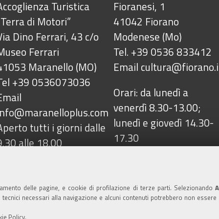
Accoglienza Turistica
Fioranesi, 1
“Terra di Motori”
41042 Fiorano
Via Dino Ferrari, 43 c/o
Modenese (Mo)
Museo Ferrari
Tel. +39 0536 833412
41053 Maranello (MO)
Email
cultura@fiorano.i
Tel +39 0536073036
Orari: da lunedì a
Email
venerdì 8.30-13.00;
info@maranelloplus.com
lunedì e giovedì 14.30-
Aperto tutti i giorni dalle
17.30
9.30 alle 18.00
namento delle pagine, e cookie di profilazione di terze parti. Selezionando
A
azza Ciro Menotti, 1 - 41042 Fiorano Modenese (Mo) C.F. 
ie tecnici necessari alla navigazione e alcuni contenuti potrebbero non essere
ano@cert.fiorano.it
Privacy e Cookie Policy
ie Policy
.