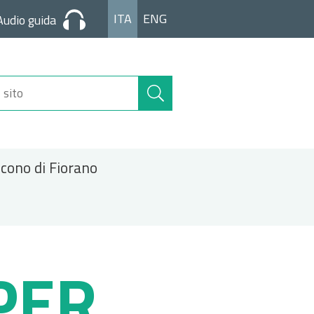
ITA
ENG
Audio guida
Cerca
nel
sito
icono di Fiorano
PER