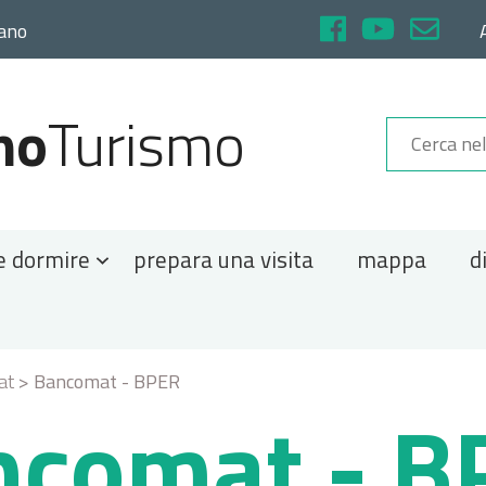
rano
no
Turismo
e dormire
prepara una visita
mappa
d
at
>
Bancomat - BPER
ncomat - B