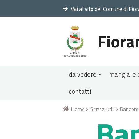
Vai al sito del Comune di Fio
Fiora
Sezioni
da vedere
mangiare 
contatti
Tu
Home
>
Servizi utili
>
Bancom
Ba
sei
qui: