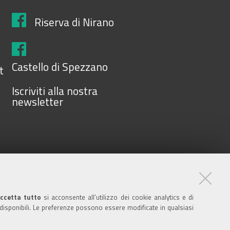
Riserva di Nirano
Castello di Spezzano
t
Iscriviti alla nostra
newsletter
ccetta tutto
si acconsente all’utilizzo dei cookie analytics e di
84001590367 - P.IVA
 disponibili. Le preferenze possono essere modificate in qualsiasi