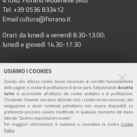
41042 Fiorano Modenese (Mo)
Tel. +39 0536 833412
Email
cultura@fiorano.it
Orari: da lunedì a venerdì 8.30-13.00;
lunedì e giovedì 14.30-17.30
Seguici su
USIAMO I COOKIES
Questo sito utilizza cookie tecnici necessari al corretto funzionamento
delle pagine, e cookie di profilazione di terze parti. Selezionando
Accetta
Turismo
tutto
si acconsente all’utilizzo dei cookie analytics e di profilazione.
Chiudendo il banner verranno utilizzati solo i cookie tecnici necessari alla
navigazione e alcuni contenuti potrebbero non essere disponibili. Le
Riserva di Nirano
preferenze possono essere modificate in qualsiasi momento dal menu
laterale "Gestisci impostazioni cookie".
Per maggiori informazioni, ti invitiamo a consultare la nostra
Cookie
Castello di Spezzano
Policy
.