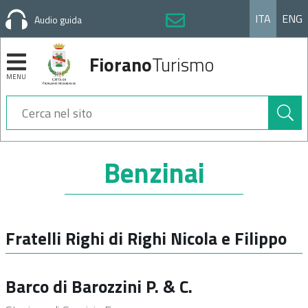
ITA
ENG
Audio guida
Fiorano
Turismo
MENU
Cerca
nel
sito
Sezioni
Benzinai
Fratelli Righi di Righi Nicola e Filippo
Barco di Barozzini P. & C.