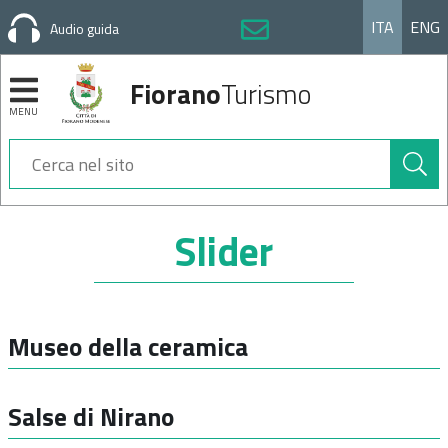
ITA
ENG
Audio guida
Fiorano
Turismo
MENU
Cerca
nel
sito
Sezioni
Slider
Museo della ceramica
Salse di Nirano