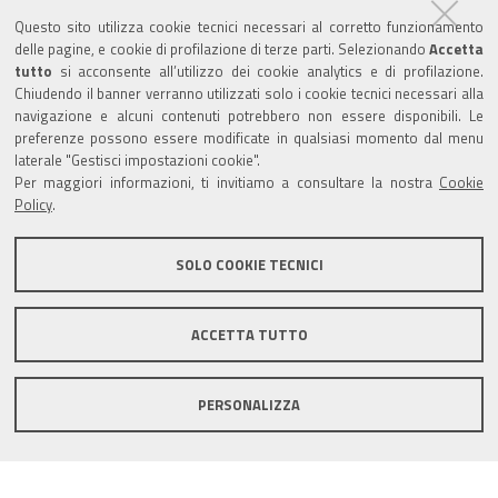
Questo sito utilizza cookie tecnici necessari al corretto funzionamento
delle pagine, e cookie di profilazione di terze parti. Selezionando
Accetta
Turismo
tutto
si acconsente all’utilizzo dei cookie analytics e di profilazione.
Chiudendo il banner verranno utilizzati solo i cookie tecnici necessari alla
navigazione e alcuni contenuti potrebbero non essere disponibili. Le
Riserva di Nirano
preferenze possono essere modificate in qualsiasi momento dal menu
laterale "Gestisci impostazioni cookie".
Per maggiori informazioni, ti invitiamo a consultare la nostra
Cookie
Castello di Spezzano
Policy
.
Iscriviti alla nostra newsletter
SOLO COOKIE TECNICI
Comune di Fiorano Modenese, Piazza Ciro Menotti, 1 -
ACCETTA TUTTO
41042 Fiorano Modenese (Mo) C.F. 84001590367 - P.IVA
00299940361 - PEC:
comunefiorano@cert.fiorano.it
PERSONALIZZA
Privacy e Cookie Policy