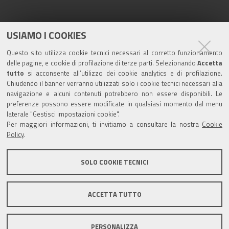
Seguici su
USIAMO I COOKIES
Questo sito utilizza cookie tecnici necessari al corretto funzionamento
delle pagine, e cookie di profilazione di terze parti. Selezionando
Accetta
Turismo
tutto
si acconsente all’utilizzo dei cookie analytics e di profilazione.
Chiudendo il banner verranno utilizzati solo i cookie tecnici necessari alla
navigazione e alcuni contenuti potrebbero non essere disponibili. Le
Riserva di Nirano
preferenze possono essere modificate in qualsiasi momento dal menu
laterale "Gestisci impostazioni cookie".
Per maggiori informazioni, ti invitiamo a consultare la nostra
Cookie
Castello di Spezzano
Policy
.
Iscriviti alla nostra newsletter
SOLO COOKIE TECNICI
Comune di Fiorano Modenese, Piazza Ciro Menotti, 1 -
ACCETTA TUTTO
41042 Fiorano Modenese (Mo) C.F. 84001590367 - P.IVA
00299940361 - PEC:
comunefiorano@cert.fiorano.it
PERSONALIZZA