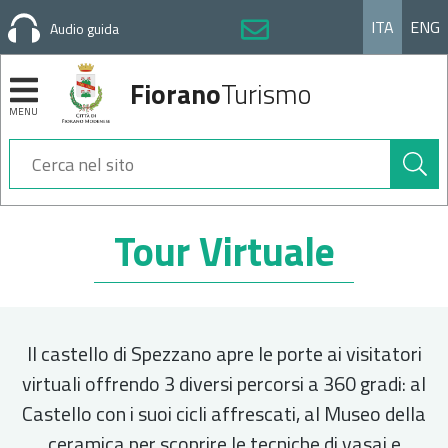
ITA
ENG
Audio guida
Fiorano
Turismo
MENU
Cerca
nel
sito
Sezioni
Tour Virtuale
Il castello di Spezzano apre le porte ai visitatori
virtuali offrendo 3 diversi percorsi a 360 gradi: al
Castello con i suoi cicli affrescati, al Museo della
ceramica per scoprire le tecniche di vasai e