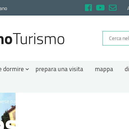
rano
no
Turismo
e dormire
prepara una visita
mappa
d
iese parrocchiali
>
Immagini
>
chiesa Fiorano.jpg
esa Fiorano