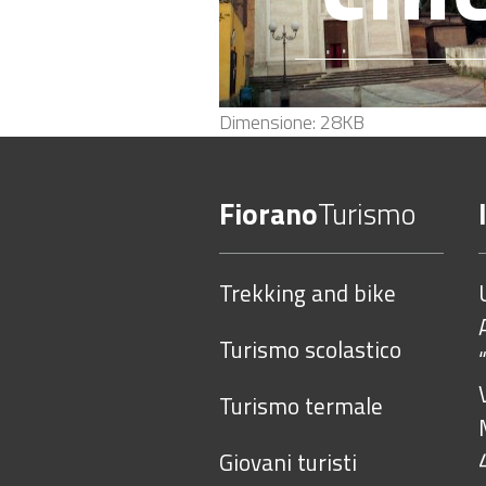
Clicca
Dimensione: 28KB
per
vedere
Fiorano
Turismo
l'immagine
alle
dimensioni
Trekking and bike
originali…
Turismo scolastico
Turismo termale
Giovani turisti