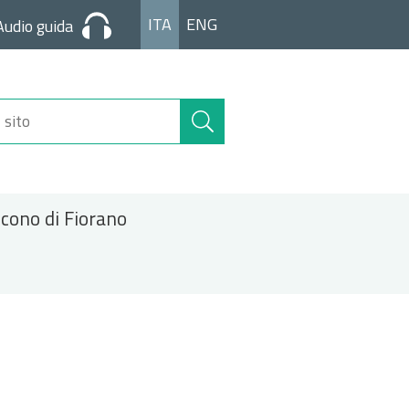
ITA
ENG
Audio guida
Cerca
nel
sito
icono di Fiorano
.jpg