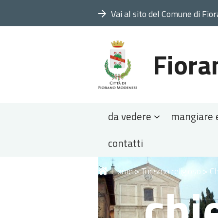
Vai al sito del Comune di Fio
Fiora
Sezioni
da vedere
mangiare 
contatti
Tu
Home
>
Turismo religioso
>
Ch
chi
sei
qui: