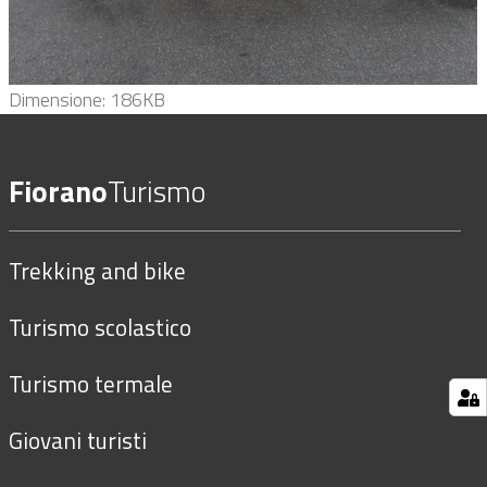
Clicca
Dimensione: 186KB
per
vedere
Fiorano
Turismo
l'immagine
alle
dimensioni
Trekking and bike
originali…
Turismo scolastico
Turismo termale
Giovani turisti