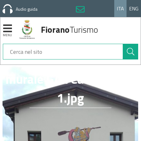
ITA
ENG
Audio guida
Fiorano
Turismo
MENU
Cerca
nel
sito
Sezioni
murale GAL Casa Corsini
1.jpg