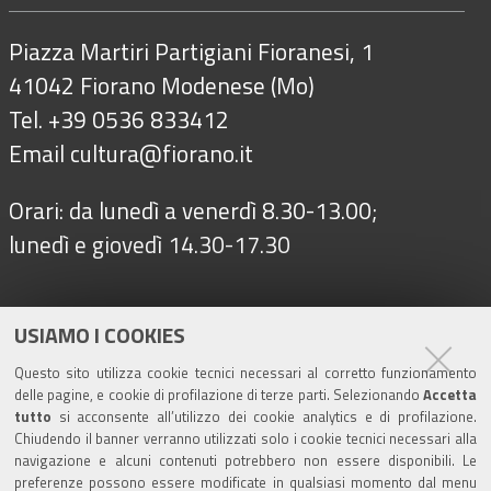
Piazza Martiri Partigiani Fioranesi, 1
41042 Fiorano Modenese (Mo)
Tel. +39 0536 833412
Email
cultura@fiorano.it
Orari: da lunedì a venerdì 8.30-13.00;
lunedì e giovedì 14.30-17.30
Seguici su
USIAMO I COOKIES
Questo sito utilizza cookie tecnici necessari al corretto funzionamento
delle pagine, e cookie di profilazione di terze parti. Selezionando
Accetta
Turismo
tutto
si acconsente all’utilizzo dei cookie analytics e di profilazione.
Chiudendo il banner verranno utilizzati solo i cookie tecnici necessari alla
navigazione e alcuni contenuti potrebbero non essere disponibili. Le
Riserva di Nirano
preferenze possono essere modificate in qualsiasi momento dal menu