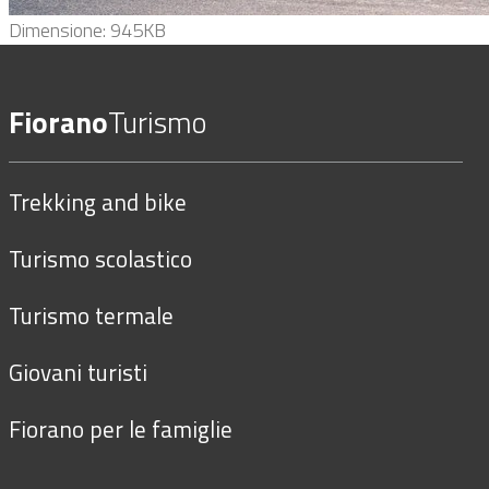
Clicca
Dimensione: 945KB
per
vedere
Fiorano
Turismo
l'immagine
alle
dimensioni
Trekking and bike
originali…
Turismo scolastico
Turismo termale
Giovani turisti
Fiorano per le famiglie