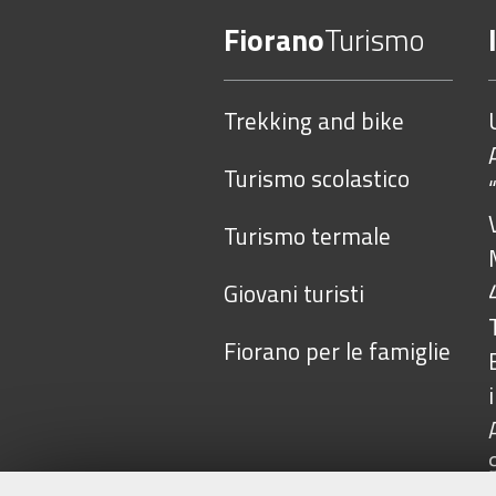
vedere
Fiorano
Turismo
l'immagine
alle
dimensioni
Trekking and bike
originali…
Turismo scolastico
Turismo termale
Giovani turisti
Fiorano per le famiglie