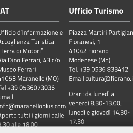
IAT
Ufficio Turismo
Ufficio d’Informazione e
Piazza Martiri Partigian
Accoglienza Turistica
Fioranesi, 1
“Terra di Motori”
41042 Fiorano
Via Dino Ferrari, 43 c/o
Modenese (Mo)
Museo Ferrari
Tel. +39 0536 833412
41053 Maranello (MO)
Email
cultura@fiorano.i
Tel +39 0536073036
Orari: da lunedì a
Email
venerdì 8.30-13.00;
info@maranelloplus.com
lunedì e giovedì 14.30-
Aperto tutti i giorni dalle
17.30
9.30 alle 18.00