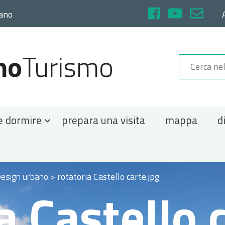
rano
no
Turismo
e dormire
prepara una visita
mappa
d
esign urbano
>
rotatoria Castello carte.jpg
a Castello 