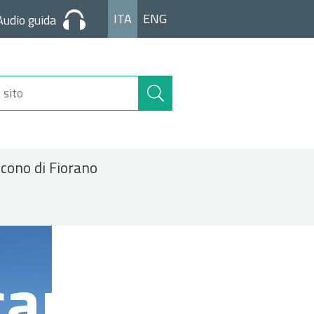
ITA
ENG
Audio guida
Cerca
nel
sito
icono di Fiorano
carte.jpg