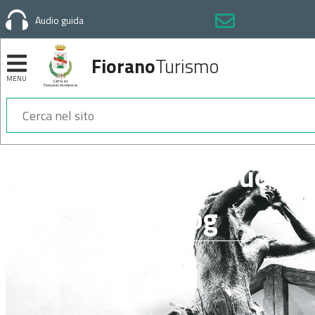
Audio guida
Fiorano
Turismo
MENU
Sezioni
MQuartieri nel suo
studio.jpg