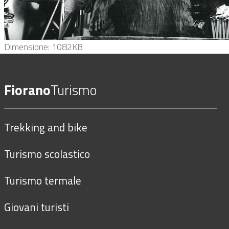
Clicca
Dimensione: 1082KB
per
vedere
Fiorano
Turismo
l'immagine
alle
dimensioni
Trekking and bike
originali…
Turismo scolastico
Turismo termale
Giovani turisti