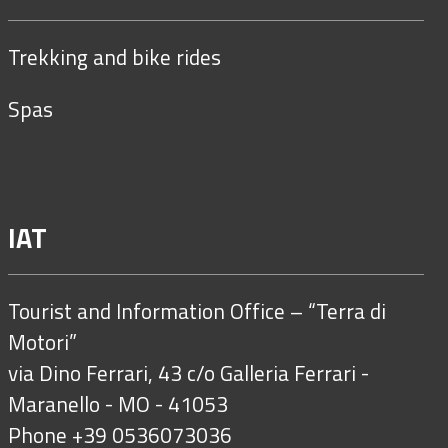
alle
dimensioni
Trekking and bike rides
originali…
Spas
IAT
Tourist and Information Office – “Terra di
Motori”
via Dino Ferrari, 43 c/o Galleria Ferrari -
Maranello - MO - 41053
Phone +39 0536073036