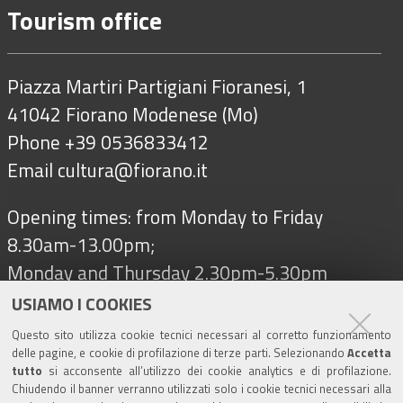
Tourism office
Piazza Martiri Partigiani Fioranesi, 1
41042 Fiorano Modenese (Mo)
Phone +39 0536833412
Email
cultura@fiorano.it
Opening times: from Monday to Friday
8.30am-13.00pm;
Monday and Thursday 2.30pm-5.30pm
USIAMO I COOKIES
Questo sito utilizza cookie tecnici necessari al corretto funzionamento
Follow us on
delle pagine, e cookie di profilazione di terze parti. Selezionando
Accetta
tutto
si acconsente all’utilizzo dei cookie analytics e di profilazione.
Chiudendo il banner verranno utilizzati solo i cookie tecnici necessari alla