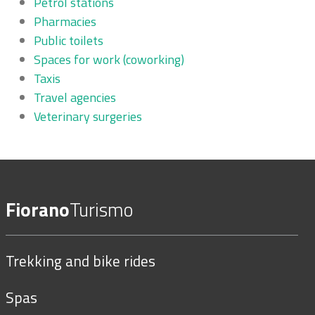
Petrol stations
Pharmacies
Public toilets
Spaces for work (coworking)
Taxis
Travel agencies
Veterinary surgeries
Fiorano
Turismo
Trekking and bike rides
Spas