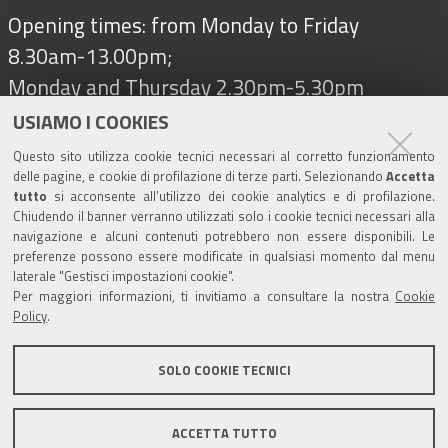
Opening times: from Monday to Friday
8.30am-13.00pm;
Monday and Thursday 2.30pm-5.30pm
USIAMO I COOKIES
Questo sito utilizza cookie tecnici necessari al corretto funzionamento
Follow us on
delle pagine, e cookie di profilazione di terze parti. Selezionando
Accetta
tutto
si acconsente all’utilizzo dei cookie analytics e di profilazione.
Chiudendo il banner verranno utilizzati solo i cookie tecnici necessari alla
navigazione e alcuni contenuti potrebbero non essere disponibili. Le
Tourism
preferenze possono essere modificate in qualsiasi momento dal menu
laterale "Gestisci impostazioni cookie".
Salse di Nirano Nature Reserve
Per maggiori informazioni, ti invitiamo a consultare la nostra
Cookie
Policy
.
Spezzano Castle
SOLO COOKIE TECNICI
Comune di Fiorano Modenese, Piazza Ciro Menotti, 1 -
ACCETTA TUTTO