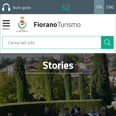
ITA
ENG
Audio guida
Fiorano
Turismo
MENU
Cerca
nel
sito
Sezioni
Stories