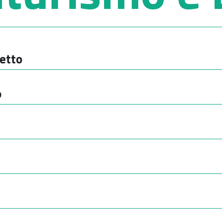
etto
o