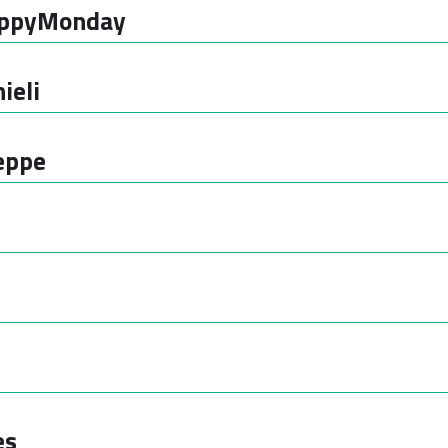
appyMonday
ieli
eppe
es