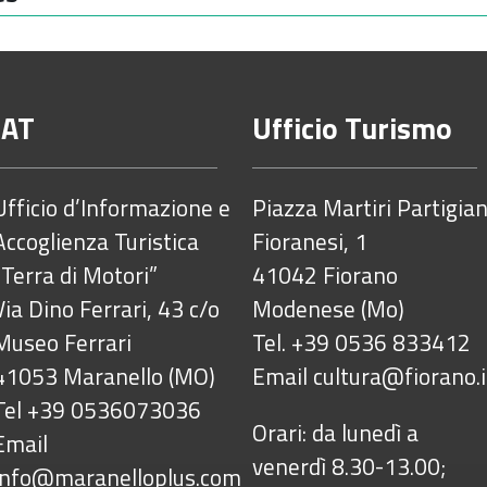
IAT
Ufficio Turismo
Ufficio d’Informazione e
Piazza Martiri Partigian
Accoglienza Turistica
Fioranesi, 1
“Terra di Motori”
41042 Fiorano
Via Dino Ferrari, 43 c/o
Modenese (Mo)
Museo Ferrari
Tel. +39 0536 833412
41053 Maranello (MO)
Email
cultura@fiorano.i
Tel +39 0536073036
Orari: da lunedì a
Email
venerdì 8.30-13.00;
info@maranelloplus.com