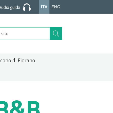
ITA
ENG
Audio guida
Cerca
nel
sito
icono di Fiorano
 B&B