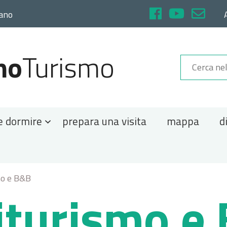
rano
no
Turismo
e dormire
prepara una visita
mappa
d
mo e B&B
iturismo e