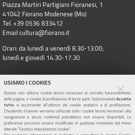
Piazza Martiri Partigiani Fioranesi, 1
41042 Fiorano Modenese (Mo)
Tel. +39 0536 833412
Email
cultura@fiorano.it
Orari: da lunedì a venerdì 8.30-13.00;
lunedì e giovedì 14.30-17.30
Seguici su
USIAMO I COOKIES
Questo sito utilizza cookie tecnici necessari al corretto funzionamento
delle pagine, e cookie di profilazione di terze parti. Selezionando
Accetta
Turismo
tutto
si acconsente all’utilizzo dei cookie analytics e di profilazione.
Chiudendo il banner verranno utilizzati solo i cookie tecnici necessari alla
navigazione e alcuni contenuti potrebbero non essere disponibili. Le
Riserva di Nirano
preferenze possono essere modificate in qualsiasi momento dal menu
laterale "Gestisci impostazioni cookie".
Per maggiori informazioni, ti invitiamo a consultare la nostra
Cookie