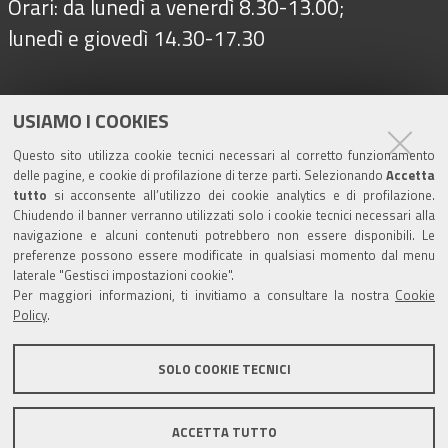
Orari: da lunedì a venerdì 8.30-13.00;
lunedì e giovedì 14.30-17.30
Seguici su
USIAMO I COOKIES
Questo sito utilizza cookie tecnici necessari al corretto funzionamento
delle pagine, e cookie di profilazione di terze parti. Selezionando
Accetta
Turismo
tutto
si acconsente all’utilizzo dei cookie analytics e di profilazione.
Chiudendo il banner verranno utilizzati solo i cookie tecnici necessari alla
navigazione e alcuni contenuti potrebbero non essere disponibili. Le
Riserva di Nirano
preferenze possono essere modificate in qualsiasi momento dal menu
laterale "Gestisci impostazioni cookie".
Per maggiori informazioni, ti invitiamo a consultare la nostra
Cookie
Castello di Spezzano
Policy
.
Iscriviti alla nostra newsletter
SOLO COOKIE TECNICI
Comune di Fiorano Modenese, Piazza Ciro Menotti, 1 -
ACCETTA TUTTO