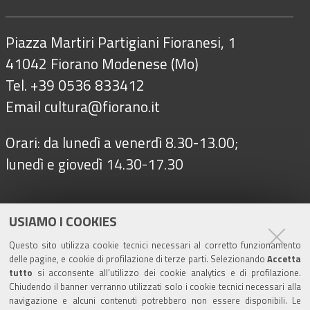
Piazza Martiri Partigiani Fioranesi, 1
41042 Fiorano Modenese (Mo)
Tel. +39 0536 833412
Email
cultura@fiorano.it
Orari: da lunedì a venerdì 8.30-13.00;
lunedì e giovedì 14.30-17.30
Seguici su
USIAMO I COOKIES
Questo sito utilizza cookie tecnici necessari al corretto funzionamento
delle pagine, e cookie di profilazione di terze parti. Selezionando
Accetta
Turismo
tutto
si acconsente all’utilizzo dei cookie analytics e di profilazione.
Chiudendo il banner verranno utilizzati solo i cookie tecnici necessari alla
navigazione e alcuni contenuti potrebbero non essere disponibili. Le