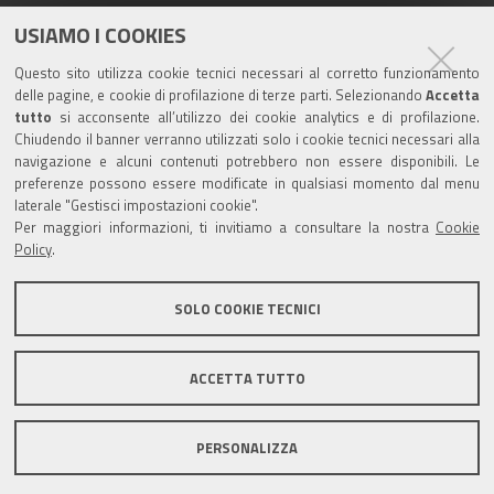
Seguici su
USIAMO I COOKIES
Questo sito utilizza cookie tecnici necessari al corretto funzionamento
delle pagine, e cookie di profilazione di terze parti. Selezionando
Accetta
Turismo
tutto
si acconsente all’utilizzo dei cookie analytics e di profilazione.
Chiudendo il banner verranno utilizzati solo i cookie tecnici necessari alla
navigazione e alcuni contenuti potrebbero non essere disponibili. Le
Riserva di Nirano
preferenze possono essere modificate in qualsiasi momento dal menu
laterale "Gestisci impostazioni cookie".
Per maggiori informazioni, ti invitiamo a consultare la nostra
Cookie
Castello di Spezzano
Policy
.
Iscriviti alla nostra newsletter
SOLO COOKIE TECNICI
Comune di Fiorano Modenese, Piazza Ciro Menotti, 1 -
ACCETTA TUTTO
41042 Fiorano Modenese (Mo) C.F. 84001590367 - P.IVA
00299940361 - PEC:
comunefiorano@cert.fiorano.it
PERSONALIZZA
Privacy e Cookie Policy