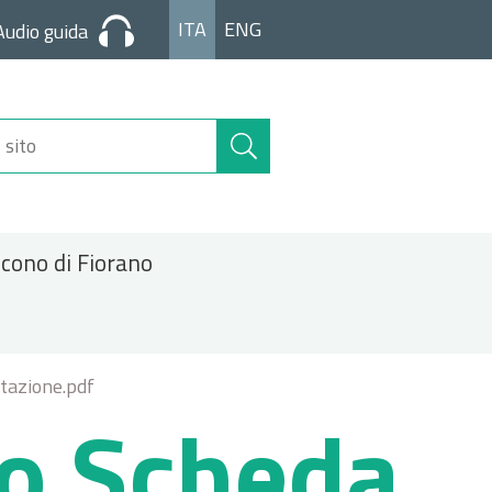
ITA
ENG
Audio guida
Cerca
nel
sito
icono di Fiorano
tazione.pdf
no Scheda