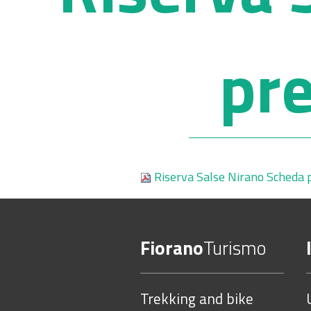
pr
Riserva Salse Nirano Scheda 
Fiorano
Turismo
Trekking and bike