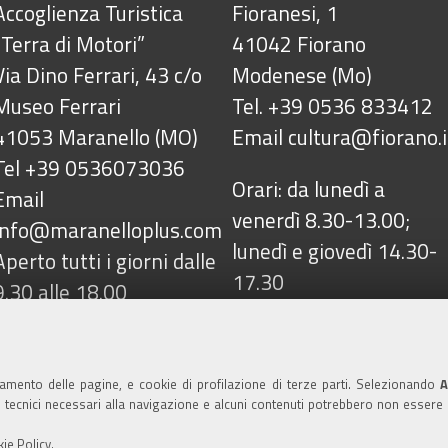
Accoglienza Turistica
Fioranesi, 1
“Terra di Motori”
41042 Fiorano
Via Dino Ferrari, 43 c/o
Modenese (Mo)
Museo Ferrari
Tel. +39 0536 833412
41053 Maranello (MO)
Email
cultura@fiorano.i
Tel +39 0536073036
Orari: da lunedì a
Email
venerdì 8.30-13.00;
info@maranelloplus.com
lunedì e giovedì 14.30-
Aperto tutti i giorni dalle
17.30
9.30 alle 18.00
namento delle pagine, e cookie di profilazione di terze parti. Selezionando
A
azza Ciro Menotti, 1 - 41042 Fiorano Modenese (Mo) C.F. 
ie tecnici necessari alla navigazione e alcuni contenuti potrebbero non essere
ano@cert.fiorano.it
Privacy e Cookie Policy
ie Policy
.