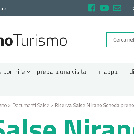
rano
no
Turismo
e dormire
prepara una visita
mappa
d
rano
>
Documenti Salse
>
Riserva Salse Nirano Scheda preno
Salse Nira