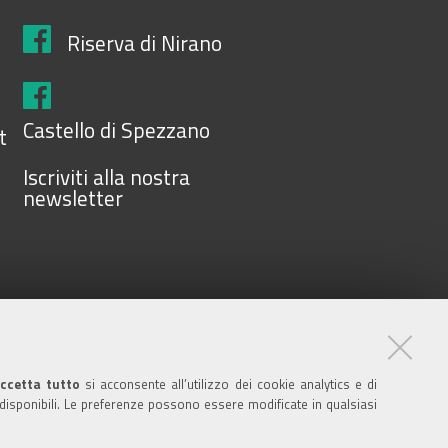
Riserva di Nirano
Castello di Spezzano
t
Iscriviti alla nostra
newsletter
ccetta tutto
si acconsente all’utilizzo dei cookie analytics e di
84001590367 - P.IVA
 disponibili. Le preferenze possono essere modificate in qualsiasi