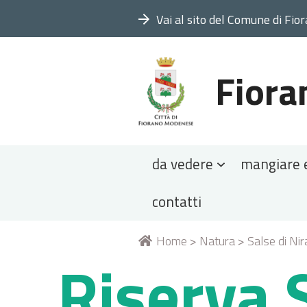
Vai al sito del Comune di Fio
Fiora
Sezioni
da vedere
mangiare 
contatti
Tu
Home
>
Natura
>
Salse di Ni
Riserva 
sei
qui: